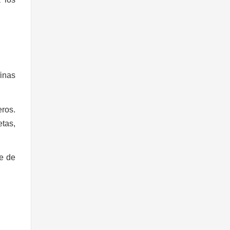
inas
ros.
etas,
be de