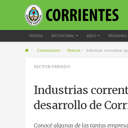
PORTADA
INSTITUCIONAL
ÁREAS
PROGRAMAS
>
Comunicación
>
Noticias
>
Industrias correntinas q
SECTOR PRIVADO
Industrias corren
desarrollo de Corr
Conocé algunas de las tantas empresa