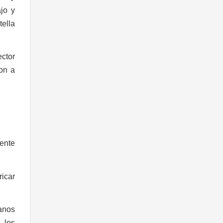
jo y
tella
ector
ron a
ente
ricar
manos
 los