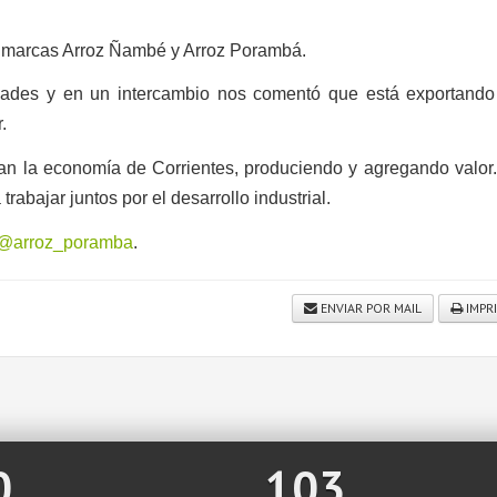
us marcas Arroz Ñambé y Arroz Porambá.
idades y en un intercambio nos comentó que está exportando
.
ran la economía de Corrientes, produciendo y agregando valor
rabajar juntos por el desarrollo industrial.
@arroz_poramba
.
ENVIAR POR MAIL
IMPR
0
103