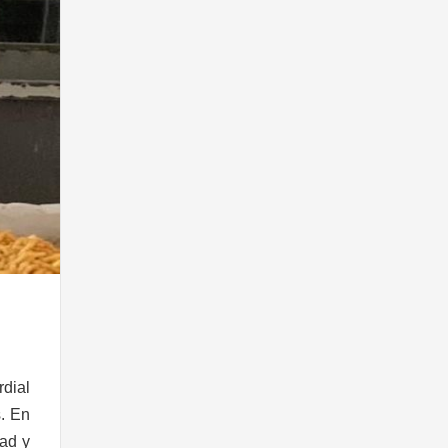
rdial
s. En
dad y