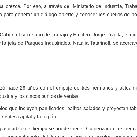
crezca. Por eso, a través del Ministerio de Industria, Traba
n para generar un diálogo abierto y conocer los cuellos de bo
 Gabur; el secretario de Trabajo y Empleo, Jorge Rivolta; el dir
a jefa de Parques Industriales, Natalia Tatarinoff, se acerca
nzó hace 28 años con el empuje de tres hermanos y actualm
ustria y los cincos puntos de ventas.
os que incluyen panificados, palitos salados y proyectan fab
rientes capital y la región.
apacidad con el tiempo se puede crecer. Comenzaron tres her
os personalmente del trabajo, y hoy dan empleo genuino a