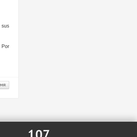
 sus
. Por
IMIR
107