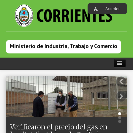
Acceder
Ministerio de Industria, Trabajo y Comercio
PORTADA
INSTITUCIONAL
ÁREAS
PROGRAMAS
COMUNICACIÓN
Verificaron el precio del gas en
FORMULARIOS