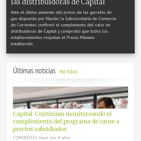
las distribuidoras de Capital
SERVICIOS
Ante el último aumento del precio de las garrafas de
gas dispuesto por Nación, la Subsecretaría de Comercio
LEGISLACIÓN
de Corrientes confirmó el cumplimiento del valor en
distribuidoras de Capital y comprobó que todos los
establecimientos respetan el Precio Máximo
establecido.
CONTACTO
Últimas noticias
VER TODAS
Capital: Continúan monitoreando el
cumplimiento del programa de carne a
precios subsidiados
CORRIENTES
Hace casi 4 años