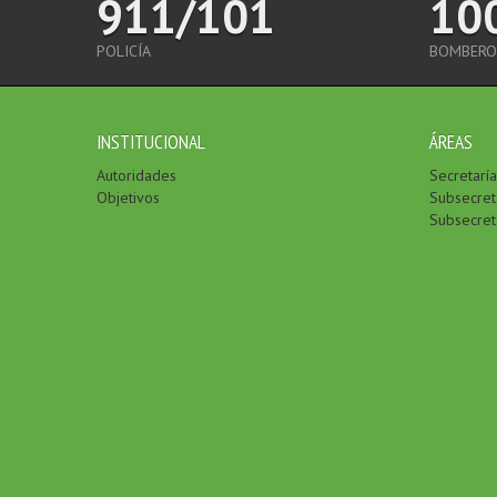
911/101
10
POLICÍA
BOMBERO
INSTITUCIONAL
ÁREAS
Autoridades
Secretarí
Objetivos
Subsecreta
Subsecret