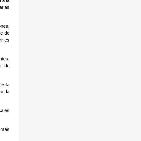
a la 
rias 
nes, 
e de 
r es 
tes, 
o de 
esta 
r la 
ales 
 más 