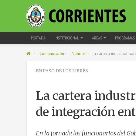
PORTADA
INSTITUCIONAL
ÁREAS
PROGRAMAS
>
Comunicación
>
Noticias
>
La cartera industrial pa
EN PASO DE LOS LIBRES
La cartera industr
de integración ent
En la jornada los funcionarios del G