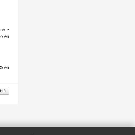
nó e 
ó en 
% en 
IMIR