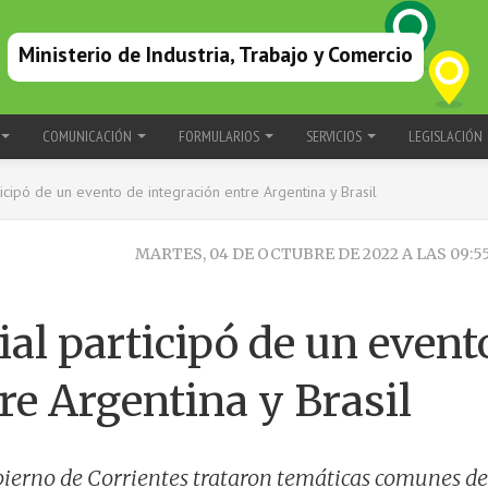
Ministerio de Industria, Trabajo y Comercio
COMUNICACIÓN
FORMULARIOS
SERVICIOS
LEGISLACIÓN
rticipó de un evento de integración entre Argentina y Brasil
MARTES, 04 DE OCTUBRE DE 2022 A LAS 09:5
ial participó de un event
re Argentina y Brasil
obierno de Corrientes trataron temáticas comunes de