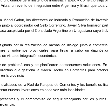
funcionarios del Ministerio de Industria, Trabajo y Comercio viajaron 
 Arbra, un evento de integración entre Argentina y Brasil que toca va
ra Mariel Gabur, los directores de Industria y Promoción de Inversio
unto al coordinador del Sello Correntino, Javier Silva formaron part
rnada auspiciada por el Consulado Argentino en Uruguaiana cuyo titula
signado por la realización de mesas de diálogo junto a comercian
ciones y gobiernos provinciales para llevar a cabo un diagnóstic
 de vista de integración económica.
ie de problemáticas y se planificaron consecuentes soluciones. En 
rrentino que gestiona la marca Hecho en Corrientes para potencia
 en la provincia.
cialidades de la Red de Parques de Corrientes y los beneficios fisc
ntar nuevas inversiones en cada vez más localidades. 
s presentes y el compromiso de seguir trabajando por los puntos
tercambio.