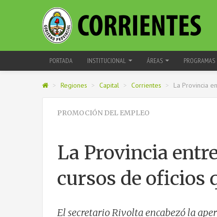
PORTADA
INSTITUCIONAL
ÁREAS
PROGRAMAS
>
Regiones
>
Capital
>
Corrientes
>
La Provincia en
PROMOCIÓN DEL EMPLEO
La Provincia entr
cursos de oficios q
El secretario Rivolta encabezó la ape