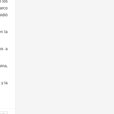
e los
marco
idió
n la
sos a
uina,
 y la